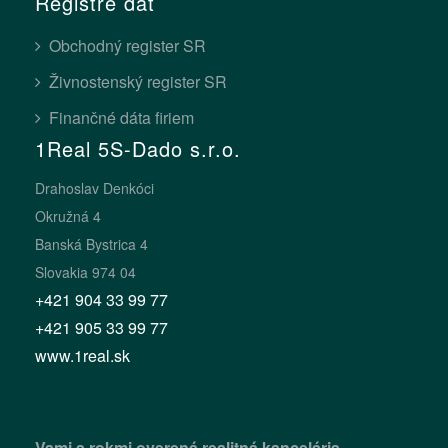
Registre dát
Obchodný register SR
Živnostenský register SR
Finančné dáta firiem
1Real 5S-Dado s.r.o.
Drahoslav Denkóci
Okružná 4
Banská Bystrica 4
Slovakia 974 04
+421 904 33 99 77
+421 905 33 99 77
www.1real.sk
Vami a rokmi overená realitná kancelária