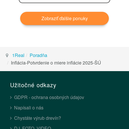
Zobraziť ďalšie ponuky
1Real
Poradňa
Inflácia-Potvrdenie o miere inflácie 2025-ŠÚ
Užitočné odkazy
GDPR - ochrana osobných údajov
Napísali o nás
Chystáte výrub drevín?
DJ, FOTO, VIDEO