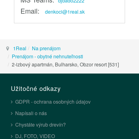
djdado2222
Email:
denkoci@1real.sk
1Real
Na prenájom
Prenájom - obytné nehnuteľnosti
2-izbový apartmán, Bulharsko, Obzor resort [531]
Užitočné odkazy
GDPR - ochrana osobných údajov
Napísali o nás
Chystáte výrub drevín?
DJ, FOTO, VIDEO