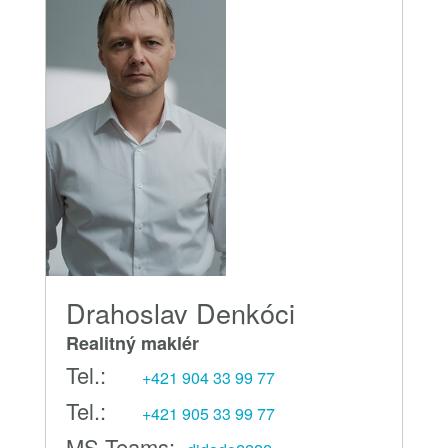
Drahoslav Denkóci
Realitný maklér
Tel.:
+421 904 33 99 77
Tel.:
+421 905 33 99 77
MS Teams: