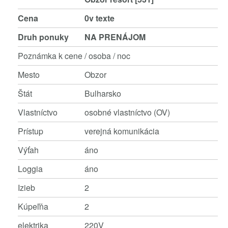
Cena
0v texte
Druh ponuky
NA PRENÁJOM
Poznámka k cene
/ osoba / noc
Mesto
Obzor
Štát
Bulharsko
Vlastníctvo
osobné vlastníctvo (OV)
Prístup
verejná komunikácia
Výťah
áno
Loggia
áno
Izieb
2
Kúpeľňa
2
elektrika
220V