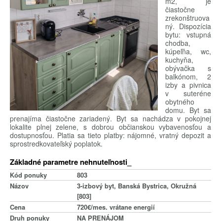
m2, je
čiastočne
zrekonštruova
ný. Dispozícia
bytu: vstupná
chodba,
kúpeľňa, wc,
kuchyňa,
obývačka s
balkónom, 2
izby a pivnica
v suteréne
obytného
domu. Byt sa
prenajíma čiastočne zariadený. Byt sa nachádza v pokojnej
lokalite plnej zelene, s dobrou občianskou vybavenosťou a
dostupnosťou. Platia sa tieto platby: nájomné, vratný depozit a
sprostredkovateľský poplatok.
Základné parametre nehnuteľnosti_
Kód ponuky
803
Názov
3-izbový byt, Banská Bystrica, Okružná
[803]
Cena
720€/mes. vrátane energií
Druh ponuky
NA PRENÁJOM