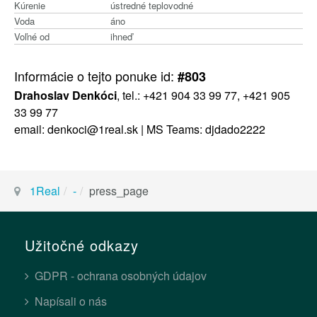
Kúrenie
ústredné teplovodné
Voda
áno
Voľné od
ihneď
Informácie o tejto ponuke id:
#803
Drahoslav Denkóci
, tel.: +421 904 33 99 77, +421 905
33 99 77
email: denkoci@1real.sk | MS Teams: djdado2222
1Real
-
press_page
Užitočné odkazy
GDPR - ochrana osobných údajov
Napísali o nás