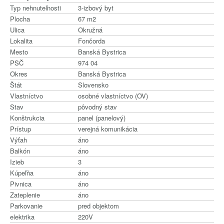
Typ nehnuteľnosti
3-izbový byt
Plocha
67 m2
Ulica
Okružná
Lokalita
Fončorda
Mesto
Banská Bystrica
PSČ
974 04
Okres
Banská Bystrica
Štát
Slovensko
Vlastníctvo
osobné vlastníctvo (OV)
Stav
pôvodný stav
Konštrukcia
panel (panelový)
Prístup
verejná komunikácia
Výťah
áno
Balkón
áno
Izieb
3
Kúpeľňa
áno
Pivnica
áno
Zateplenie
áno
Parkovanie
pred objektom
elektrika
220V