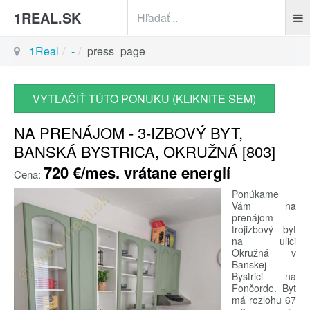
sea
1REAL.SK
1Real
-
press_page
VYTLAČIŤ TÚTO PONUKU (KLIKNITE SEM)
NA PRENÁJOM - 3-IZBOVÝ BYT,
BANSKÁ BYSTRICA, OKRUŽNÁ [803]
720 €/mes. vrátane energií
Cena:
Ponúkame
Vám na
prenájom
trojizbový byt
na ulici
Okružná v
Banskej
Bystrici na
Fončorde. Byt
má rozlohu 67