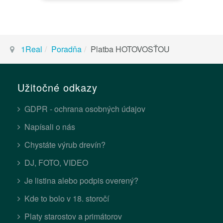
1Real
Poradňa
Platba HOTOVOSŤOU
Užitočné odkazy
GDPR - ochrana osobných údajov
Napísali o nás
Chystáte výrub drevín?
DJ, FOTO, VIDEO
Je listina alebo podpis overený?
Kde to bolo v 18. storočí
Platy starostov a primátorov