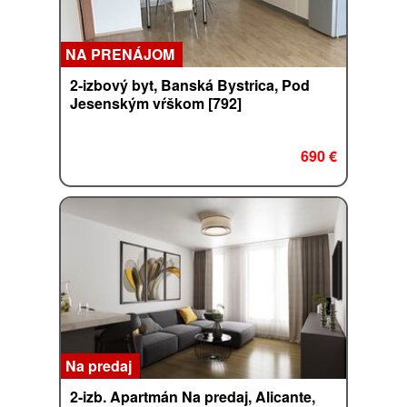
NA PRENÁJOM
2-izbový byt, Banská Bystrica, Pod
Jesenským vŕškom [792]
690 €
Na predaj
2-izb. Apartmán Na predaj, Alicante,